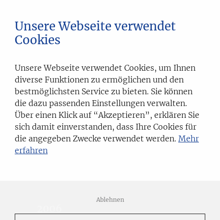
Unsere Webseite verwendet
LIONS RUHR RALLYE
Cookies
LIONS CLUB VELBERT-HEILIGENHAUS
Unsere Webseite verwendet Cookies, um Ihnen
2022
2019
2018
diverse Funktionen zu ermöglichen und den
bestmöglichsten Service zu bieten. Sie können
die dazu passenden Einstellungen verwalten.
2017
2015
2014
Über einen Klick auf “Akzeptieren”, erklären Sie
sich damit einverstanden, dass Ihre Cookies für
die angegeben Zwecke verwendet werden.
Mehr
2013
2012
2010
erfahren
2009
2008
2007
Ablehnen
2006